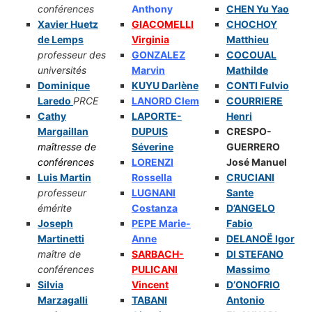
conférences
Anthony
CHEN Yu Yao
Xavier Huetz
GIACOMELLI
CHOCHOY
de Lemps
Virginia
Matthieu
professeur des
GONZALEZ
COCOUAL
universités
Marvin
Mathilde
Dominique
KUYU Darlène
CONTI Fulvio
Laredo
PRCE
LANORD Clem
COURRIERE
Cathy
LAPORTE-
Henri
Margaillan
DUPUIS
CRESPO-
maîtresse de
Séverine
GUERRERO
conférences
LORENZI
José Manuel
Luis Martin
Rossella
CRUCIANI
professeur
LUGNANI
Sante
émérite
Costanza
D’ANGELO
Joseph
PEPE Marie-
Fabio
Martinetti
Anne
DELANOË Igor
maître de
SARBACH-
DI STEFANO
conférences
PULICANI
Massimo
Silvia
Vincent
D’ONOFRIO
Marzagalli
TABANI
Antonio