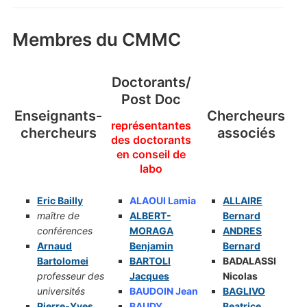
Membres du CMMC
Doctorants/
Post Doc
Enseignants-
Chercheurs
représentantes
chercheurs
associés
des doctorants
en conseil de
labo
Eric Bailly
ALAOUI Lamia
ALLAIRE
maître de
ALBERT-
Bernard
conférences
MORAGA
ANDRES
Arnaud
Benjamin
Be
rnard
Bartolomei
BARTOLI
BADALASSI
professeur des
Jacques
Nicolas
universités
BAUDOIN Jean
BAGLIVO
Pierre-Yves
BAUDY
Beatrice