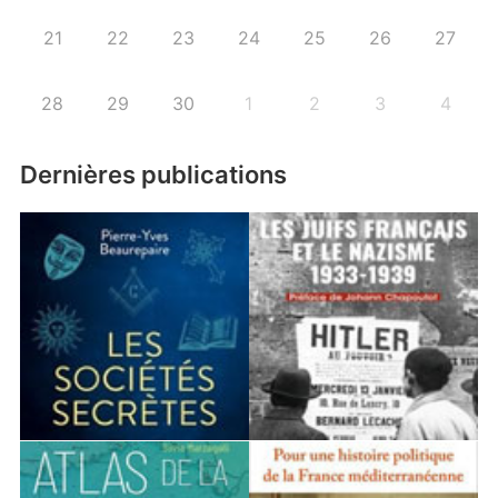
21
22
23
24
25
26
27
28
29
30
1
2
3
4
Dernières publications