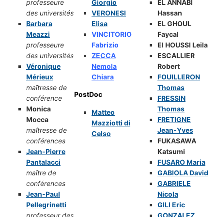
professeure
Giorgio
EL ANNABI
des universités
VERONESI
Hassan
Barbara
Elisa
EL GHOUL
Meazzi
VINCITORIO
Faycal
professeure
Fabrizio
El HOUSSI Leila
des universités
ZECCA
ESCALLIER
Véronique
Nemola
Robert
Mérieux
Chiara
FOUILLERON
maîtresse de
Thomas
PostDoc
conférence
FRESSIN
Monica
Thomas
Matteo
Mocca
FRETIGNE
Mazziotti di
maîtresse de
Jean-Yves
Celso
conférences
FUKASAWA
Jean-Pierre
Katsumi
Pantalacci
FUSARO Maria
maître de
GABIOLA David
conférences
GABRIELE
Jean-Paul
Nicola
Pellegrinetti
GILI Eric
professeur des
GONZALEZ