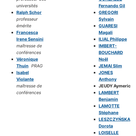
universités
Fernando Gil
Ralph Schor
GREGORI
professeur
Sylvain
émérite
GUARESI
Francesca
Magali
Irene Sensini
ILIAL Philippe
maîtresse de
IMBERT-
conférences
BOUCHARD
Véronique
Noël
Thuin
PRAG
JEMAI Slim
Isabel
JONES
Violante
Anthony
maîtresse de
JEUDY Aymeric
conférences
LAMBERT
Benjamin
LAMOTTE
Stéphane
LESZCZYŃSKA
Dorota
LOISELLE