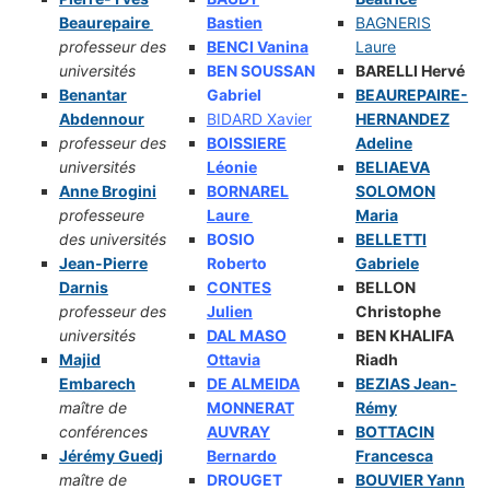
Beaurepaire
Bastien
BAGNERIS
professeur des
BENCI Vanina
Laure
universités
BEN SOUSSAN
BARELLI Hervé
Benantar
Gabriel
BEAUREPAIRE-
Abdennour
BIDARD Xavier
HERNANDEZ
professeur des
BOISSIERE
Adeline
universités
Léonie
BELIAEVA
Anne Brogini
BORNAREL
SOLOMON
professeure
Laure
Maria
des universités
BOSIO
BELLETTI
Jean-Pierre
Roberto
Gabriele
Darnis
CONTES
BELLON
professeur des
Julien
Christophe
universités
DAL MASO
BEN KHALIFA
Majid
Ottavia
Riadh
Embarech
DE ALMEIDA
BEZIAS Jean-
maître de
MONNERAT
Rémy
conférences
AUVRAY
BOTTACIN
Jérémy Guedj
Bernardo
Francesca
maître de
DROUGET
BOUVIER Yann