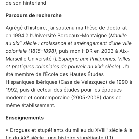
de son hinterland
Parcours de recherche
Agrégé d’histoire, j’ai soutenu ma thèse de doctorat
en 1994 à l’Université Bordeaux-Montaigne (
Manille
e
au xix
siècle : croissance et aménagement d’une ville
coloniale (1815-1898)
, puis mon HDR en 2003 à Aix-
Marseille Université (
L’Espagne aux Philippines. Villes
e
et pratiques coloniales de pouvoir au xix
siècle
). J’ai
été membre de l’École des Hautes Études
Hispaniques Ibériques (Casa de Velázquez) de 1990 à
1992, puis directeur des études pour les époques
moderne et contemporaine (2005-2009) dans ce
même établissement.
Enseignements
e
• Drogues et stupéfiants du milieu du XVIII
siècle à la
e
fin du XX
siècle : une histoire stupéfiante (L1)