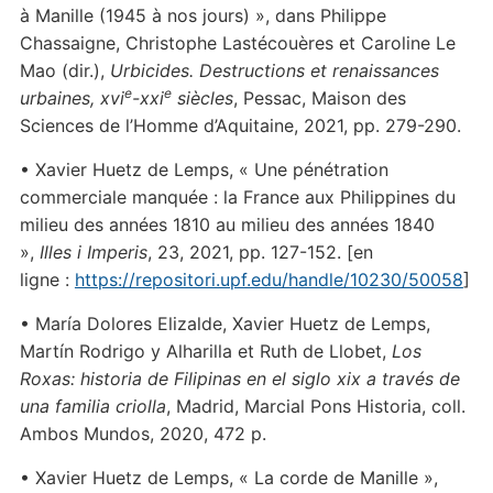
à Manille (1945 à nos jours) », dans Philippe
Chassaigne, Christophe Lastécouères et Caroline Le
Mao (dir.),
Urbicides. Destructions et renaissances
e
e
urbaines, xvi
-xxi
siècles
, Pessac, Maison des
Sciences de l’Homme d’Aquitaine, 2021, pp. 279-290.
• Xavier Huetz de Lemps, « Une pénétration
commerciale manquée : la France aux Philippines du
milieu des années 1810 au milieu des années 1840
»,
Illes i Imperis
, 23, 2021, pp. 127-152. [en
ligne :
https://repositori.upf.edu/handle/10230/50058
]
• María Dolores Elizalde, Xavier Huetz de Lemps,
Martín Rodrigo y Alharilla et Ruth de Llobet,
Los
Roxas: historia de Filipinas en el siglo xix a través de
una familia criolla
, Madrid, Marcial Pons Historia, coll.
Ambos Mundos, 2020, 472 p.
• Xavier Huetz de Lemps, « La corde de Manille »,