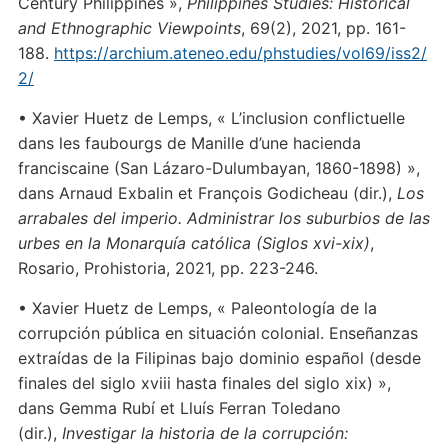
Century Philippines »,
Philippines Studies: Historical
and Ethnographic Viewpoints
, 69(2), 2021, pp. 161-
188.
https://archium.ateneo.edu/phstudies/vol69/iss2/
2/
• Xavier Huetz de Lemps, « L’inclusion conflictuelle
dans les faubourgs de Manille d’une hacienda
franciscaine (San Lázaro-Dulumbayan, 1860-1898)
»,
dans Arnaud Exbalin et François Godicheau (dir.),
Los
arrabales del imperio. Administrar los suburbios de las
urbes en la Monarquía católica (Siglos xvi-xix)
,
Rosario, Prohistoria, 2021, pp. 223-246.
• Xavier Huetz de Lemps, « Paleontología de la
corrupción pública en situación colonial. Enseñanzas
extraídas de la Filipinas bajo dominio español (desde
finales del siglo xviii hasta finales del siglo xix) »,
dans Gemma Rubí et Lluís Ferran Toledano
(dir.),
Investigar la historia de la corrupción: