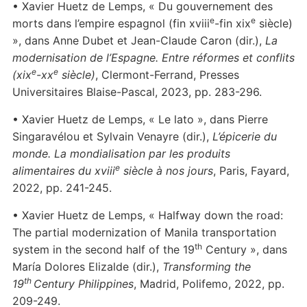
• Xavier Huetz de Lemps, « Du gouvernement des
e
e
morts dans l’empire espagnol (fin xviii
-fin xix
siècle)
», dans Anne Dubet et Jean-Claude Caron (dir.),
La
modernisation de l’Espagne. Entre réformes et conflits
e
e
(xix
-xx
siècle)
, Clermont-Ferrand, Presses
Universitaires Blaise-Pascal, 2023, pp. 283-296.
• Xavier Huetz de Lemps, « Le lato », dans Pierre
Singaravélou et Sylvain Venayre (dir.),
L’épicerie du
monde. La mondialisation par les produits
e
alimentaires du xviii
siècle à nos jours
, Paris, Fayard,
2022, pp. 241-245.
• Xavier Huetz de Lemps, « Halfway down the road:
The partial modernization of Manila transportation
th
system in the second half of the 19
Century », dans
María Dolores Elizalde (dir.),
Transforming the
th
19
Century Philippines
, Madrid, Polifemo, 2022, pp.
209-249.