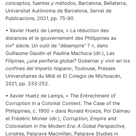
conceptos, fuentes y métodos
, Barcelona, Bellaterra,
Universitat Autònoma de Barcelona, Servei de
Publicacions, 2021, pp. 75-90.
• Xavier Huetz de Lemps, « La réduction des
distances et le gouvernement des Philippines au
e
xix
siècle. Un outil de “désempire” ? », dans
Guillaume Gaudin et Paulina Machuca (dir.),
Las
Filipinas, ¿una periferia global? Gobernar y vivir en los
confines del Imperio hispano
, Toulouse, Presses
Universitaires du Midi et El Colegio de Michoacán,
2021, pp. 233-252.
• Xavier Huetz de Lemps, « The Entrechment of
Corruption in a Colonial Context: The Case of the
Philippines, c. 1900 » dans Ronald Kroeze, Pol Dalmau
et Frédéric Monier (dir.),
Corruption, Empire and
Colonialism in the Modern Era: A Gobal Perspective
,
Londres, Palgrave Macmillan, Palgrave Studies in