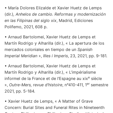
• María Dolores Elizalde et Xavier Huetz de Lemps
(dir.)
, Anhelos de cambio. Reformas y modernización
en las Filipinas del siglo xix
, Madrid, Ediciones
Polifemo, 2021, 608 p.
• Arnaud Bartolomei, Xavier Huetz de Lemps et
Martín Rodrigo y Alharilla (dir.), « La apertura de los
mercados coloniales en tiempo de un
Spanish
Imperial Meridian
»,
Illes i Imperis
, 23, 2021, pp. 9-181.
• Arnaud Bartolomei, Xavier Huetz de Lemps et
Martín Rodrigo y Alharilla (dir.), « L’impérialisme
e
informel de la France et de l’Espagne au xix
siècle
er
»,
Outre-Mers, revue d’histoire
, n°410-411, 1
semestre
2021, pp. 5-184.
• Xavier Huetz de Lemps, « A Matter of Grave
Concern: Burial Sites and Funeral Rites in Nineteenth