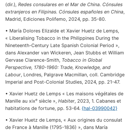
(dir.)
,
Redes consulares en el Mar de China. Cónsules
extranjeros en Filipinas. Cónsules españoles en China
,
Madrid, Ediciones Polifemo, 2024, pp. 35-80.
• María Dolores Elizalde et Xavier Huetz de Lemps,
« Liberalising Tobacco in the Philippines During the
Nineteenth-Century Late Spanish Colonial Period »,
dans Alexander van Wickeren, Jean Stubbs et William
Gervase Clarence-Smith,
Tobacco in Global
Perspective, 1780-1960: Trade, Knowledge, and
Labour
, Londres, Palgrave Macmillan, coll. Cambridge
Imperial and Post-Colonial Studies, 2024, pp. 21-47.
• Xavier Huetz de Lemps « Les maisons végétales de
e
Manille au xix
siècle »,
Habiter
, 2023, 1. Cabanes et
habitations de fortune, pp. 53-64.
⟨hal-03990042⟩
• Xavier Huetz de Lemps, « Aux origines du consulat
de France à Manille (1795-1836) », dans María