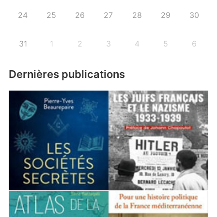
24
25
26
27
28
29
30
31
1
2
3
4
5
6
Dernières publications