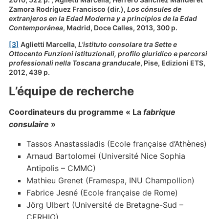
Zamora Rodríguez Francisco (dir.),
Los cónsules de
extranjeros en la Edad Moderna y a principios de la Edad
Contemporánea
, Madrid, Doce Calles, 2013, 300 p.
[3]
Aglietti Marcella,
L’istituto consolare tra Sette e
Ottocento Funzioni istituzionali, profilo giuridico e percorsi
professionali nella Toscana granducale
, Pise, Edizioni ETS,
2012, 439 p.
L’équipe de recherche
Coordinateurs du programme « La
fabrique
consulaire
»
Tassos Anastassiadis (Ecole française d’Athènes)
Arnaud Bartolomei (Université Nice Sophia
Antipolis – CMMC)
Mathieu Grenet (Framespa, INU Champollion)
Fabrice Jesné (Ecole française de Rome)
Jörg Ulbert (Université de Bretagne-Sud –
CERHIO)