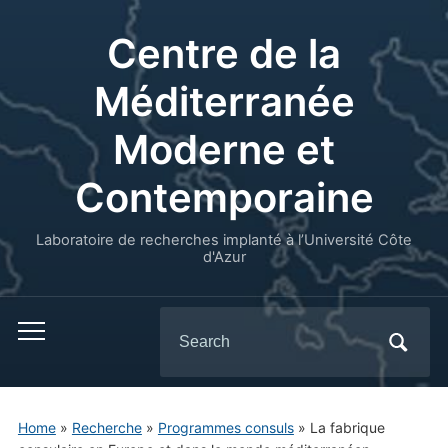
Centre de la
Méditerranée
Moderne et
Contemporaine
Laboratoire de recherches implanté à l’Université Côte
d'Azur
Search
for:
Home
»
Recherche
»
Programmes consuls
»
La fabrique