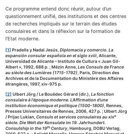
Ce programme entend donc réunir, autour d’un
questionnement unifié, des institutions et des centres
de recherches impliqués sur le terrain des études
consulaires et dans la réflexion sur la formation de
l’Etat moderne.
[1]
Pradells y Nadal Jesús,
Diplomacia y comercio.
La
expansión consular española en el siglo xviii
, Alicante,
Universidad de Alicante – Instituto de Cultura « Juan Gil-
Albert », 1992, 688 p. ; Mézin Anne,
Les Consuls de France
au siècle des Lumières (1715-1792)
, Paris, Direction des
Archives et de la Documentation du Ministère des Affaires
étrangères, 1997, xiv-975 p.
[2]
Ulbert Jörg / Le Bouëdec Gérard (dir.),
La fonction
consulaire à l’époque moderne. L’Affirmation d’une
institution économique et politique (1500-1800)
, Rennes,
Presses Universitaires de Rennes, 2006, 427 p. ; Ulbert Jörg
e
/ Prijac Lukian,
Consuls et services consulaires au xix
siècle. Die Welt der Konsulate im 19. Jahrhundert.
th
Consulship in the 19
Century
, Hambourg, DOBU Verlag,
2010, 522 p. ; Aglietti Marcella, Herrero Sánchez Manuel et