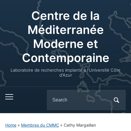
Centre de la
Méditerranée
Moderne et
Contemporaine
Laboratoire de recherches implanté à l’Université Côte
d'Azur
Search
for:
Home
»
Membres du CMMC
»
Cathy Margaillan