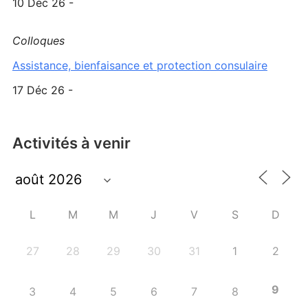
10 Déc 26 -
Colloques
Assistance, bienfaisance et protection consulaire
17 Déc 26 -
Activités à venir
L
M
M
J
V
S
D
27
28
29
30
31
1
2
9
3
4
5
6
7
8