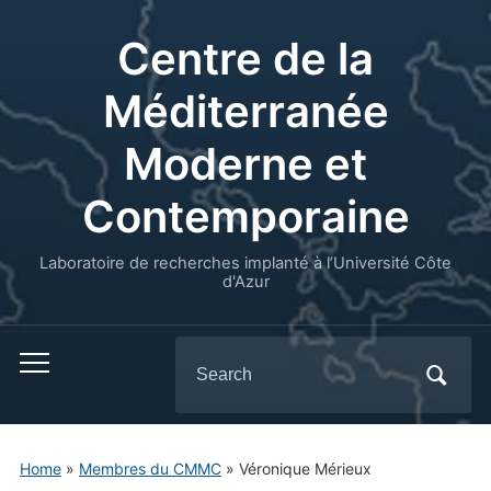
Centre de la
Méditerranée
Moderne et
Contemporaine
Laboratoire de recherches implanté à l’Université Côte
d'Azur
Search
for:
Home
»
Membres du CMMC
»
Véronique Mérieux