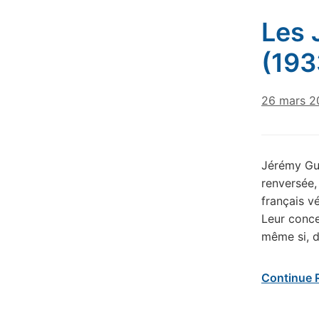
Les 
(193
26 mars 2
Jérémy Gue
renversée,
français v
Leur conce
même si, d
Continue 