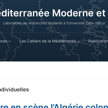
éditerranée Moderne e
Laboratoire de recherches implanté à l’Université Côte d'Azur
res
Les Cahiers de la Méditerranée
Publicatio
ndividuelles
re en scène l’Algérie colon