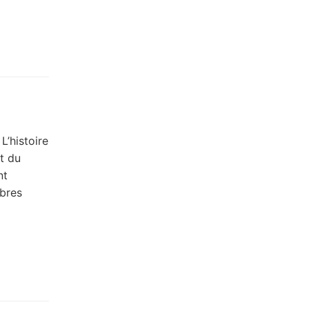
’histoire
t du
nt
mbres