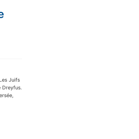
e
Les Juifs
 Dreyfus.
ersée,