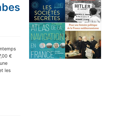
abes
rintemps
7,00 €
 une
t les