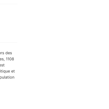
ers des
es, 1108
est
itique et
pulation