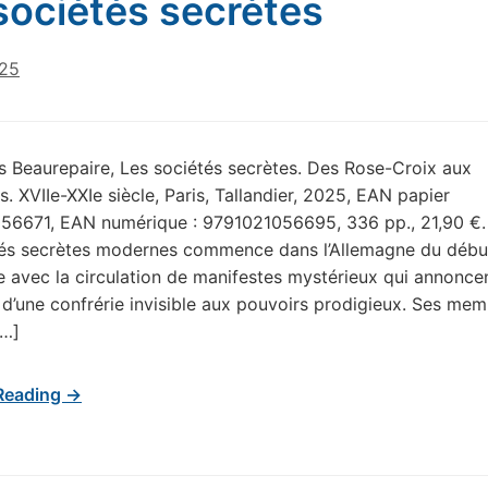
sociétés secrètes
025
s Beaurepaire, Les sociétés secrètes. Des Rose-Croix aux
 XVIIe-XXIe siècle, Paris, Tallandier, 2025, EAN papier
56671, EAN numérique : 9791021056695, 336 pp., 21,90 €. L
tés secrètes modernes commence dans l’Allemagne du débu
le avec la circulation de manifestes mystérieux qui annonce
e d’une confrérie invisible aux pouvoirs prodigieux. Ses me
[…]
Reading →