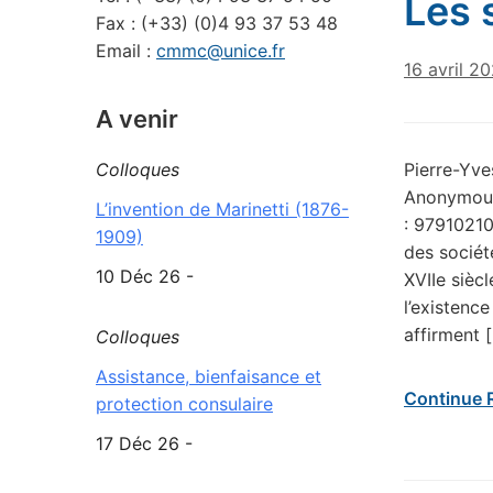
Les 
Fax : (+33) (0)4 93 37 53 48
Email :
cmmc@unice.fr
16 avril 2
A venir
Pierre-Yve
Colloques
Anonymous.
L’invention de Marinetti (1876-
: 97910210
1909)
des socié
10 Déc 26 -
XVIIe sièc
l’existenc
affirment 
Colloques
Assistance, bienfaisance et
Continue 
protection consulaire
17 Déc 26 -