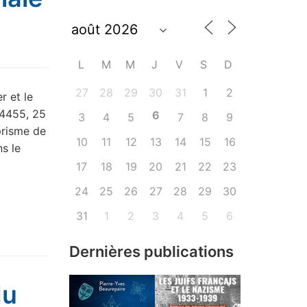
L
M
M
J
V
S
D
27
28
29
30
31
1
2
r et le
04455, 25
6
3
4
5
7
8
9
prisme de
10
11
12
13
14
15
16
ns le
17
18
19
20
21
22
23
24
25
26
27
28
29
30
31
1
2
3
4
5
6
Dernières publications
du