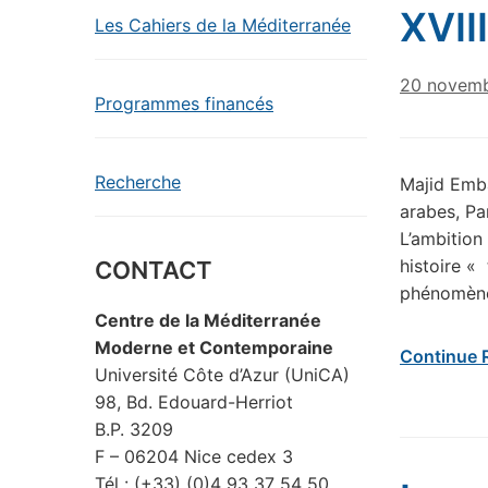
XVII
Les Cahiers de la Méditerranée
20 novem
Programmes financés
Recherche
Majid Emba
arabes, Pa
L’ambition
histoire «
CONTACT
phénomènes
Centre de la Méditerranée
Moderne et Contemporaine
Continue 
Université Côte d’Azur (UniCA)
98, Bd. Edouard-Herriot
B.P. 3209
F – 06204 Nice cedex 3
Tél : (+33) (0)4 93 37 54 50