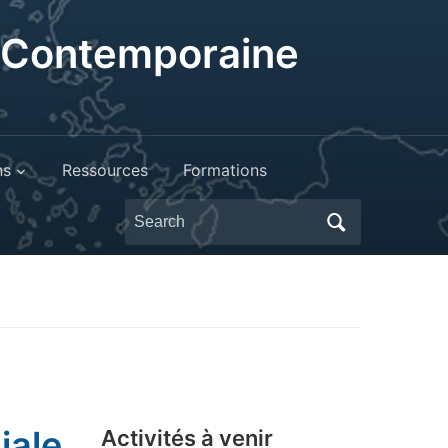
t Contemporaine
ns
Ressources
Formations
Search
for:
iale
Activités à venir