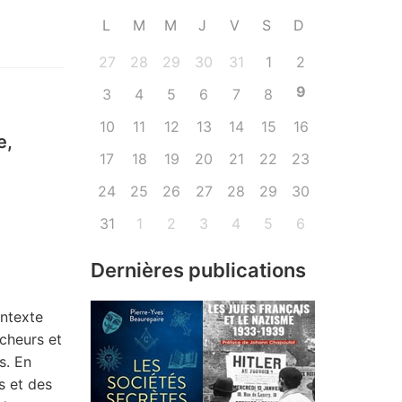
L
M
M
J
V
S
D
27
28
29
30
31
1
2
9
3
4
5
6
7
8
10
11
12
13
14
15
16
e,
17
18
19
20
21
22
23
24
25
26
27
28
29
30
31
1
2
3
4
5
6
Dernières publications
ntexte
cheurs et
s. En
s et des