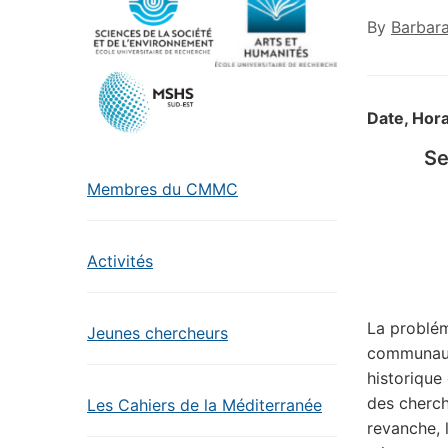
By
Barbar
Date, Hora
Se
Membres du CMMC
Activités
La problém
Jeunes chercheurs
communauté
historique
des cherch
Les Cahiers de la Méditerranée
revanche, 