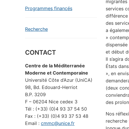
migrantes 
Programmes financés
services co
différence 
des service
Recherche
a égalemen
» contempo
dispensée 
CONTACT
et début d
Il s’agira
Centre de la Méditerranée
États dans 
Moderne et Contemporaine
», en envi
Université Côte d’Azur (UniCA)
demandera 
98, Bd. Edouard-Herriot
(deux conc
B.P. 3209
conviendra
F – 06204 Nice cedex 3
des prolon
Tél : (+33) (0)4 93 37 54 50
Nos réflex
Fax : (+33) (0)4 93 37 53 48
recherche 
Email :
cmmc@unice.fr
longue dur