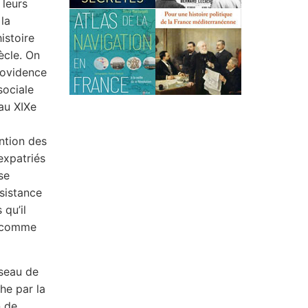
 leurs
 la
istoire
ècle. On
rovidence
sociale
 au XIXe
ntion des
expatriés
se
ssistance
qu’il
s comme
éseau de
he par la
n de