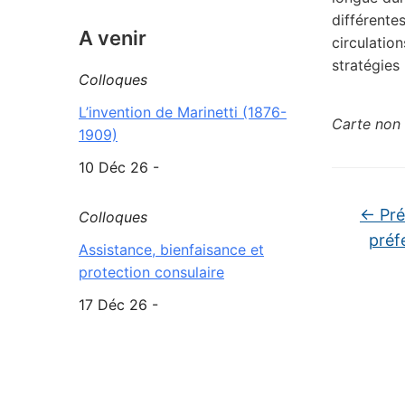
différente
A venir
circulatio
stratégies
Colloques
L’invention de Marinetti (1876-
Carte non 
1909)
10 Déc 26 -
←
Pré
Colloques
préf
Assistance, bienfaisance et
protection consulaire
17 Déc 26 -