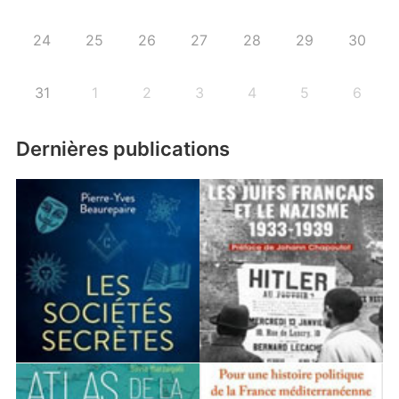
24
25
26
27
28
29
30
31
1
2
3
4
5
6
Dernières publications