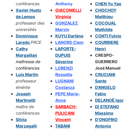
conférences
Anthony
CHEN Yu Yao
Xavier Huetz
GIACOMELLI
CHOCHOY
de Lemps
Virginia
Matthieu
professeur des
GONZALEZ
COCOUAL
universités
Marvin
Mathilde
Dominique
KUYU Darlène
CONTI Fulvio
Laredo
PRCE
LANORD Clem
COURRIERE
Cathy
LAPORTE-
Henri
Margaillan
DUPUIS
CRESPO-
maîtresse de
Séverine
GUERRERO
conférences
LORENZI
José Manuel
Luis Martin
Rossella
CRUCIANI
professeur
LUGNANI
Sante
émérite
Costanza
D’ANGELO
Joseph
PEPE Marie-
Fabio
Martinetti
Anne
DELANOË Igor
maître de
SARBACH-
DI STEFANO
conférences
PULICANI
Massimo
Silvia
Vincent
D’ONOFRIO
Marzagalli
TABANI
Antonio