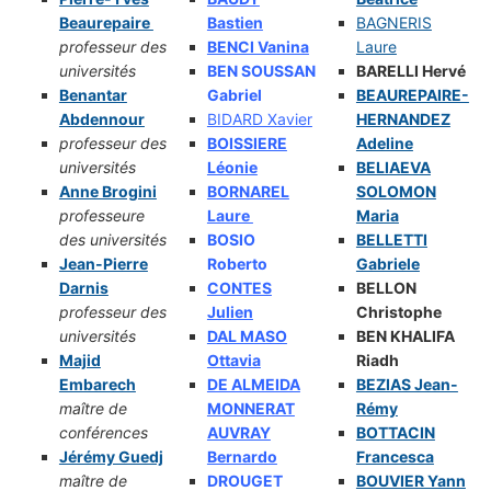
Beaurepaire
Bastien
BAGNERIS
professeur des
BENCI Vanina
Laure
universités
BEN SOUSSAN
BARELLI Hervé
Benantar
Gabriel
BEAUREPAIRE-
Abdennour
BIDARD Xavier
HERNANDEZ
professeur des
BOISSIERE
Adeline
universités
Léonie
BELIAEVA
Anne Brogini
BORNAREL
SOLOMON
professeure
Laure
Maria
des universités
BOSIO
BELLETTI
Jean-Pierre
Roberto
Gabriele
Darnis
CONTES
BELLON
professeur des
Julien
Christophe
universités
DAL MASO
BEN KHALIFA
Majid
Ottavia
Riadh
Embarech
DE ALMEIDA
BEZIAS Jean-
maître de
MONNERAT
Rémy
conférences
AUVRAY
BOTTACIN
Jérémy Guedj
Bernardo
Francesca
maître de
DROUGET
BOUVIER Yann