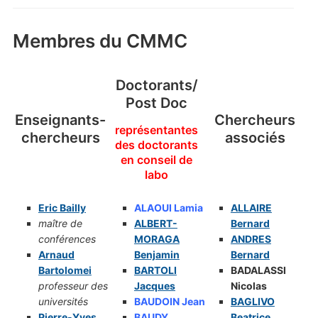
Membres du CMMC
Doctorants/
Post Doc
Enseignants-
Chercheurs
représentantes
chercheurs
associés
des doctorants
en conseil de
labo
Eric Bailly
ALAOUI Lamia
ALLAIRE
maître de
ALBERT-
Bernard
conférences
MORAGA
ANDRES
Arnaud
Benjamin
Be
rnard
Bartolomei
BARTOLI
BADALASSI
professeur des
Jacques
Nicolas
universités
BAUDOIN Jean
BAGLIVO
Pierre-Yves
BAUDY
Beatrice