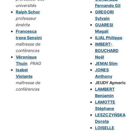
universités
Fernando Gil
Ralph Schor
GREGORI
professeur
Sylvain
émérite
GUARESI
Francesca
Magali
Irene Sensini
ILIAL Philippe
maîtresse de
IMBERT-
conférences
BOUCHARD
Véronique
Noël
Thuin
PRAG
JEMAI Slim
Isabel
JONES
Violante
Anthony
maîtresse de
JEUDY Aymeric
conférences
LAMBERT
Benjamin
LAMOTTE
Stéphane
LESZCZYŃSKA
Dorota
LOISELLE