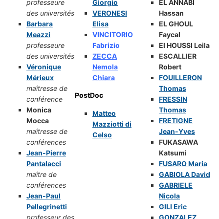
professeure
Giorgio
EL ANNABI
des universités
VERONESI
Hassan
Barbara
Elisa
EL GHOUL
Meazzi
VINCITORIO
Faycal
professeure
Fabrizio
El HOUSSI Leila
des universités
ZECCA
ESCALLIER
Véronique
Nemola
Robert
Mérieux
Chiara
FOUILLERON
maîtresse de
Thomas
PostDoc
conférence
FRESSIN
Monica
Thomas
Matteo
Mocca
FRETIGNE
Mazziotti di
maîtresse de
Jean-Yves
Celso
conférences
FUKASAWA
Jean-Pierre
Katsumi
Pantalacci
FUSARO Maria
maître de
GABIOLA David
conférences
GABRIELE
Jean-Paul
Nicola
Pellegrinetti
GILI Eric
professeur des
GONZALEZ