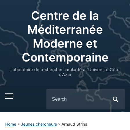
Centre de la
Méditerranée
Moderne et
Contemporaine
Laboratoire de recherches implanté à l’Université Côte
d'Azur
Search
for:
Home
»
Jeunes chercheurs
»
Arnaud Strina