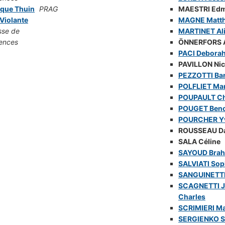
ique Thuin
PRAG
MAESTRI Ed
 Violante
MAGNE Matth
sse de
MARTINET Al
ences
ÖNNERFORS 
PACI Debora
PAVILLON Nic
PEZZOTTI Ba
POLFLIET Mar
POUPAULT Ch
POUGET Beno
POURCHER Y
ROUSSEAU D
SALA Céline
SAYOUD Bra
SALVIATI Sop
SANGUINETTI 
SCAGNETTI J
Charles
SCRIMIERI Ma
SERGIENKO 