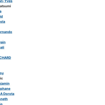
an-Yves
atsumi
a
id
ola
ernando
vain
ali
UCHARD
ny
ic
jamin
éphane
A Dorota
nneth
io