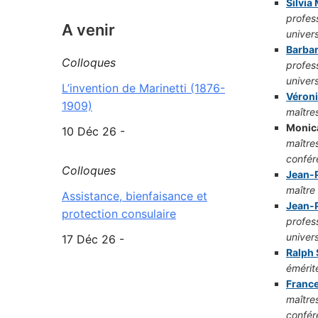
Silvia
profes
A venir
univers
Barba
Colloques
profes
univers
L’invention de Marinetti (1876-
Véron
1909)
maître
Monic
10 Déc 26 -
maître
confér
Colloques
Jean-P
maître
Assistance, bienfaisance et
Jean-P
protection consulaire
profes
univers
17 Déc 26 -
Ralph
émérit
France
maître
confér