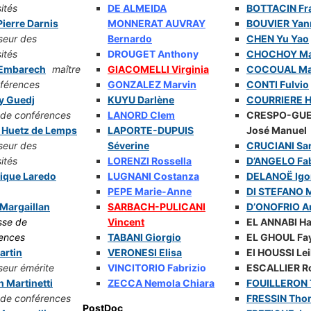
ités
DE ALMEIDA
BOTTACIN Fr
ierre Darnis
MONNERAT AUVRAY
BOUVIER Yan
seur des
Bernardo
CHEN Yu Yao
ités
DROUGET Anthony
CHOCHOY Ma
 Embarech
maître
GIACOMELLI Virginia
COCOUAL Mat
férences
GONZALEZ Marvin
CONTI Fulvio
y Guedj
KUYU Darlène
COURRIERE H
 de conférences
LANORD Clem
CRESPO-GU
 Huetz de Lemps
LAPORTE-DUPUIS
José Manuel
seur des
Séverine
CRUCIANI Sa
ités
LORENZI Rossella
D’ANGELO Fa
ique Laredo
LUGNANI Costanza
DELANOË Igo
PEPE Marie-Anne
DI STEFANO 
Margaillan
SARBACH-PULICANI
D’ONOFRIO A
sse de
Vincent
EL ANNABI H
ences
TABANI Giorgio
EL GHOUL Fa
artin
VERONESI Elisa
El HOUSSI Lei
seur émérite
VINCITORIO Fabrizio
ESCALLIER R
 Martinetti
ZECCA Nemola Chiara
FOUILLERON
 de conférences
FRESSIN Tho
PostDoc