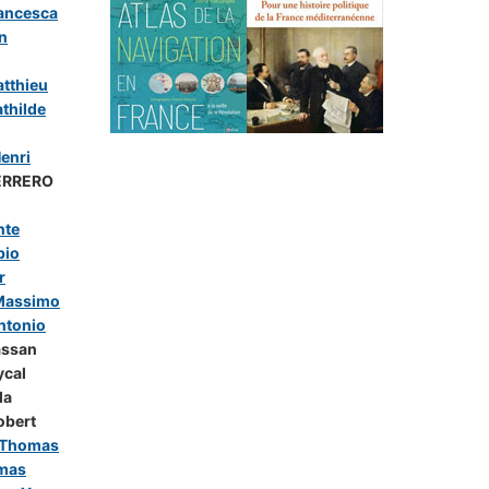
ancesca
n
tthieu
hilde
enri
ERRERO
nte
bio
r
Massimo
ntonio
assan
ycal
la
obert
 Thomas
mas