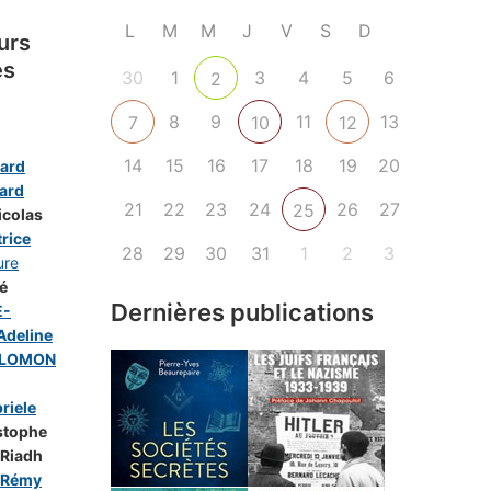
L
M
M
J
V
S
D
urs
és
30
1
3
4
5
6
2
8
9
11
13
7
10
12
14
15
16
17
18
19
20
ard
ard
21
22
23
24
26
27
25
icolas
rice
28
29
30
31
1
2
3
ure
é
Dernières publications
E-
deline
OLOMON
riele
stophe
 Riadh
-Rémy