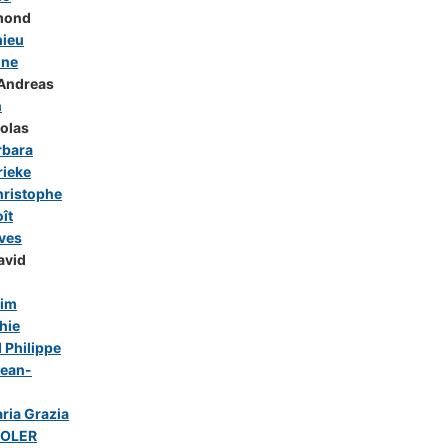
mond
ieu
ine
Andreas
h
olas
rbara
ieke
ristophe
ît
ves
avid
him
hie
Philippe
ean-
ria Grazia
SOLER