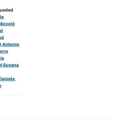
ueded
le
Niccolò
id
ud
 Antonio
erre
ie
N Susana
Daniela
e