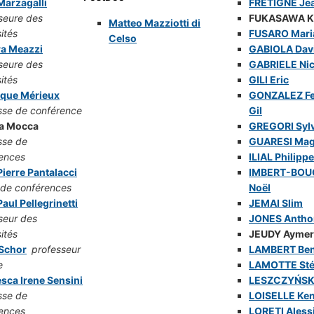
 Marzagalli
FRETIGNE Je
seure des
FUKASAWA K
Matteo Mazziotti di
ités
FUSARO Mari
Celso
ra Meazzi
GABIOLA Dav
seure des
GABRIELE Nic
ités
GILI Eric
ique Mérieux
GONZALEZ F
sse de conférence
Gil
a Mocca
GREGORI Syl
sse de
GUARESI Mag
ences
ILIAL Philippe
ierre Pantalacci
IMBERT-BO
 de conférences
Noël
aul Pellegrinetti
JEMAI Slim
seur des
JONES Antho
ités
JEUDY Aymer
 Schor
professeur
LAMBERT Ben
e
LAMOTTE St
sca Irene Sensini
LESZCZYŃSK
sse de
LOISELLE Ke
ences
LORETI Aless