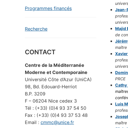
univers
Programmes financés
Jean-P
profes
univers
Majid
Recherche
de con
Jérém
maître
CONTACT
Xavier
profes
Centre de la Méditerranée
univers
Moderne et Contemporaine
Domin
PRCE
Université Côte d’Azur (UniCA)
Cathy 
98, Bd. Edouard-Herriot
maître
B.P. 3209
confér
F – 06204 Nice cedex 3
Luis M
Tél : (+33) (0)4 93 37 54 50
profes
Fax : (+33) (0)4 93 37 53 48
Joseph
Email :
cmmc@unice.fr
maître