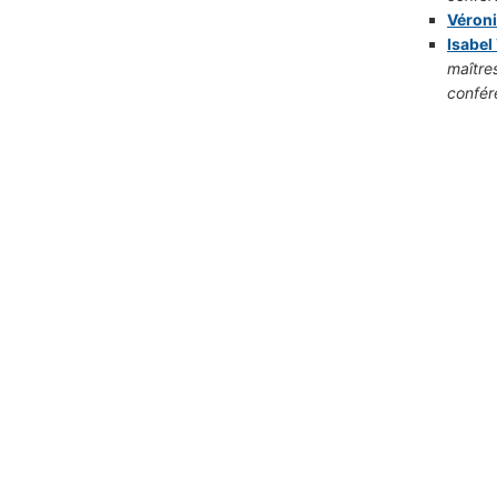
Véron
Isabel
maître
confér