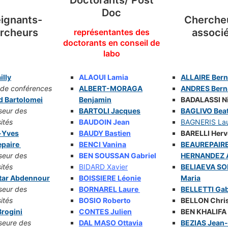
Doctorants/ Post
Doc
ignants-
Cherche
rcheurs
associ
représentantes des
doctorants en conseil de
labo
illy
ALAOUI Lamia
ALLAIRE Bern
 de conférences
ALBERT-MORAGA
ANDRES Be
rn
d Bartolomei
Benjamin
BADALASSI N
seur des
BARTOLI Jacques
BAGLIVO Beat
ités
BAUDOIN Jean
BAGNERIS La
-Yves
BAUDY Bastien
BARELLI Herv
epaire
BENCI Vanina
BEAUREPAIR
seur des
BEN SOUSSAN Gabriel
HERNANDEZ A
ités
BIDARD Xavier
BELIAEVA S
tar Abdennour
BOISSIERE Léonie
Maria
seur des
BORNAREL Laure
BELLETTI Gab
ités
BOSIO Roberto
BELLON Chri
rogini
CONTES Julien
BEN KHALIFA
seure des
DAL MASO Ottavia
BEZIAS Jean