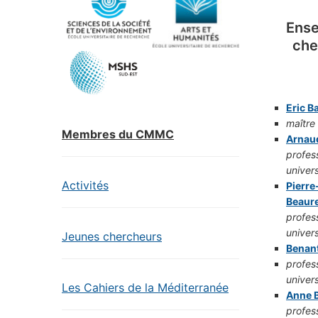
Ense
che
Eric Ba
maître
Membres du CMMC
Arnau
profes
univers
Activités
Pierre
Beaur
profes
univers
Jeunes chercheurs
Benan
profes
univers
Les Cahiers de la Méditerranée
Anne B
profes