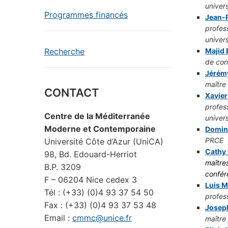
univers
Programmes financés
Jean-P
profes
univers
Majid
Recherche
de con
Jérém
maître
CONTACT
Xavier
profes
Centre de la Méditerranée
univers
Moderne et Contemporaine
Domin
PRCE
Université Côte d’Azur (UniCA)
Cathy 
98, Bd. Edouard-Herriot
maître
B.P. 3209
confér
F – 06204 Nice cedex 3
Luis M
Tél : (+33) (0)4 93 37 54 50
profes
Fax : (+33) (0)4 93 37 53 48
Joseph
Email :
cmmc@unice.fr
maître