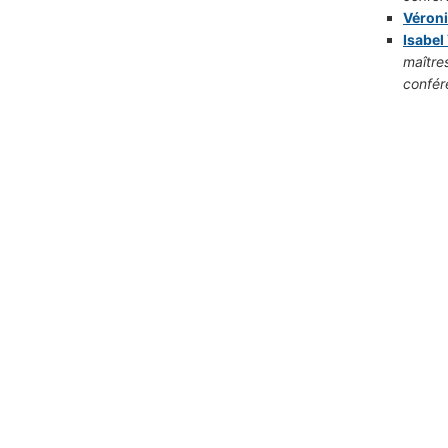
Véron
Isabel
maître
confér