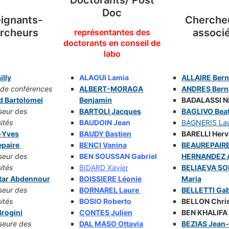
Doctorants/ Post
Doc
ignants-
Cherche
rcheurs
associ
représentantes des
doctorants en conseil de
labo
illy
ALAOUI Lamia
ALLAIRE Bern
 de conférences
ALBERT-MORAGA
ANDRES Be
rn
d Bartolomei
Benjamin
BADALASSI N
seur des
BARTOLI Jacques
BAGLIVO Beat
ités
BAUDOIN Jean
BAGNERIS La
-Yves
BAUDY Bastien
BARELLI Herv
epaire
BENCI Vanina
BEAUREPAIR
seur des
BEN SOUSSAN Gabriel
HERNANDEZ A
ités
BIDARD Xavier
BELIAEVA S
tar Abdennour
BOISSIERE Léonie
Maria
seur des
BORNAREL Laure
BELLETTI Gab
ités
BOSIO Roberto
BELLON Chri
rogini
CONTES Julien
BEN KHALIFA
seure des
DAL MASO Ottavia
BEZIAS Jean