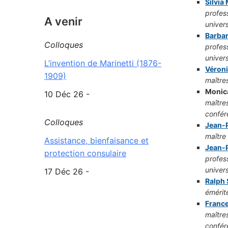
Silvia
profes
A venir
univers
Barba
Colloques
profes
univers
L’invention de Marinetti (1876-
Véron
1909)
maître
Monic
10 Déc 26 -
maître
confér
Colloques
Jean-P
maître
Assistance, bienfaisance et
Jean-P
protection consulaire
profes
univers
17 Déc 26 -
Ralph
émérit
France
maître
confér