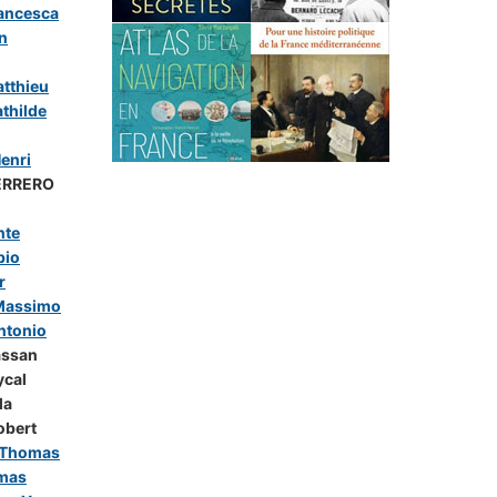
ancesca
n
tthieu
hilde
enri
ERRERO
nte
bio
r
Massimo
ntonio
assan
ycal
la
obert
 Thomas
mas