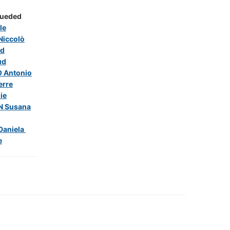
ueded
le
Niccolò
id
ud
 Antonio
erre
ie
N Susana
Daniela
e