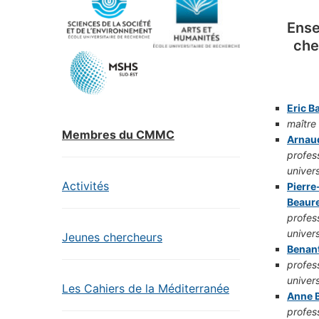
Ense
che
Eric Ba
maître
Membres du CMMC
Arnau
profes
univers
Activités
Pierre
Beaur
profes
univers
Jeunes chercheurs
Benan
profes
univers
Les Cahiers de la Méditerranée
Anne B
profes