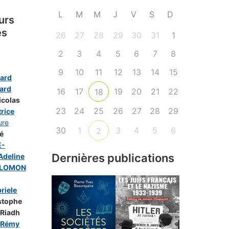
L
M
M
J
V
S
D
urs
és
26
27
28
29
30
31
1
2
3
4
5
6
7
8
9
10
11
12
13
14
15
ard
ard
16
17
19
20
21
22
18
icolas
23
24
25
26
27
28
29
rice
ure
30
1
3
4
5
6
2
é
E-
Dernières publications
deline
OLOMON
riele
stophe
 Riadh
-Rémy