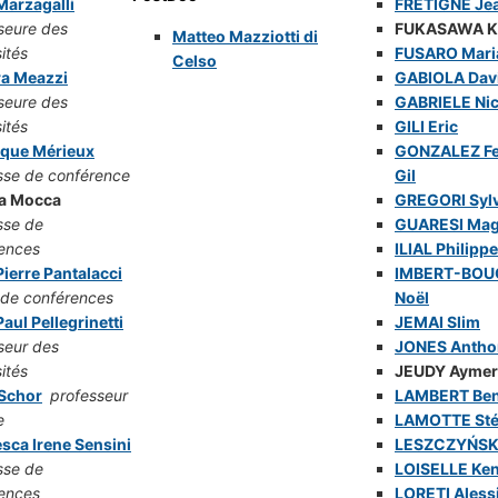
 Marzagalli
FRETIGNE Je
seure des
FUKASAWA K
Matteo Mazziotti di
ités
FUSARO Mari
Celso
ra Meazzi
GABIOLA Dav
seure des
GABRIELE Nic
ités
GILI Eric
ique Mérieux
GONZALEZ F
sse de conférence
Gil
a Mocca
GREGORI Syl
sse de
GUARESI Mag
ences
ILIAL Philippe
ierre Pantalacci
IMBERT-BO
 de conférences
Noël
aul Pellegrinetti
JEMAI Slim
seur des
JONES Antho
ités
JEUDY Aymer
 Schor
professeur
LAMBERT Ben
e
LAMOTTE St
sca Irene Sensini
LESZCZYŃSK
sse de
LOISELLE Ke
ences
LORETI Aless