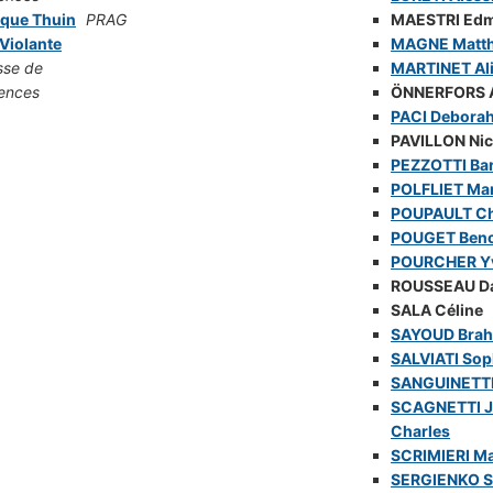
ique Thuin
PRAG
MAESTRI Ed
 Violante
MAGNE Matth
sse de
MARTINET Al
ences
ÖNNERFORS 
PACI Debora
PAVILLON Nic
PEZZOTTI Ba
POLFLIET Mar
POUPAULT Ch
POUGET Beno
POURCHER Y
ROUSSEAU D
SALA Céline
SAYOUD Bra
SALVIATI Sop
SANGUINETTI 
SCAGNETTI J
Charles
SCRIMIERI Ma
SERGIENKO 