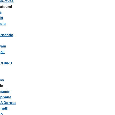
an-Yves
atsumi
a
id
ola
ernando
vain
ali
UCHARD
ny
ic
jamin
éphane
A Dorota
nneth
io