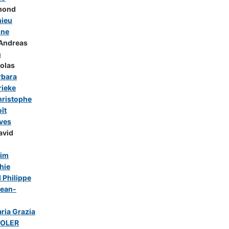
mond
ieu
ine
Andreas
h
olas
rbara
ieke
ristophe
ît
ves
avid
him
hie
Philippe
ean-
ria Grazia
SOLER