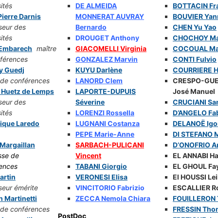
ités
DE ALMEIDA
BOTTACIN Fr
ierre Darnis
MONNERAT AUVRAY
BOUVIER Yan
seur des
Bernardo
CHEN Yu Yao
ités
DROUGET Anthony
CHOCHOY Ma
 Embarech
maître
GIACOMELLI Virginia
COCOUAL Mat
férences
GONZALEZ Marvin
CONTI Fulvio
y Guedj
KUYU Darlène
COURRIERE H
 de conférences
LANORD Clem
CRESPO-GU
 Huetz de Lemps
LAPORTE-DUPUIS
José Manuel
seur des
Séverine
CRUCIANI Sa
ités
LORENZI Rossella
D’ANGELO Fa
ique Laredo
LUGNANI Costanza
DELANOË Igo
PEPE Marie-Anne
DI STEFANO 
Margaillan
SARBACH-PULICANI
D’ONOFRIO A
sse de
Vincent
EL ANNABI H
ences
TABANI Giorgio
EL GHOUL Fa
artin
VERONESI Elisa
El HOUSSI Lei
seur émérite
VINCITORIO Fabrizio
ESCALLIER R
 Martinetti
ZECCA Nemola Chiara
FOUILLERON
 de conférences
FRESSIN Tho
PostDoc