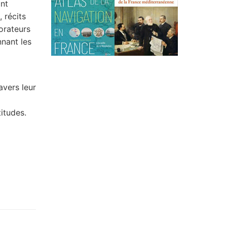
ant
, récits
orateurs
nnant les
avers leur
itudes.