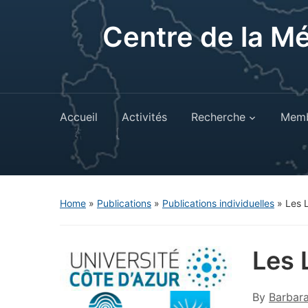
Centre de la M
Accueil
Activités
Recherche
Memb
Home
»
Publications
»
Publications individuelles
»
Les 
Les 
By
Barbar