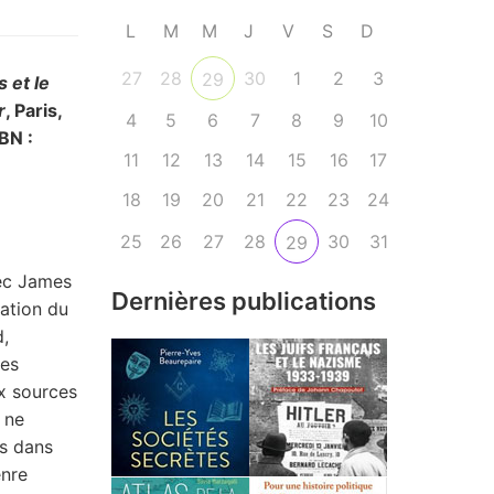
L
M
M
J
V
S
D
27
28
30
1
2
3
29
 et le
r
, Paris,
4
5
6
7
8
9
10
SBN :
11
12
13
14
15
16
17
18
19
20
21
22
23
24
25
26
27
28
30
31
29
vec James
Dernières publications
ration du
d,
ces
x sources
s ne
és dans
enre