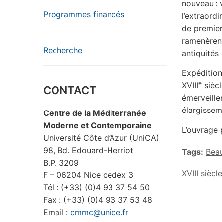
nouveau : 
Programmes financés
l’extraordi
de premier
ramenèrent 
Recherche
antiquités
Expédition
e
XVIII
siècl
CONTACT
émerveille
élargissem
Centre de la Méditerranée
Moderne et Contemporaine
L’ouvrage
Université Côte d’Azur (UniCA)
98, Bd. Edouard-Herriot
Tags:
Beau
B.P. 3209
XVIII siècle
F – 06204 Nice cedex 3
Tél : (+33) (0)4 93 37 54 50
Fax : (+33) (0)4 93 37 53 48
Email :
cmmc@unice.fr