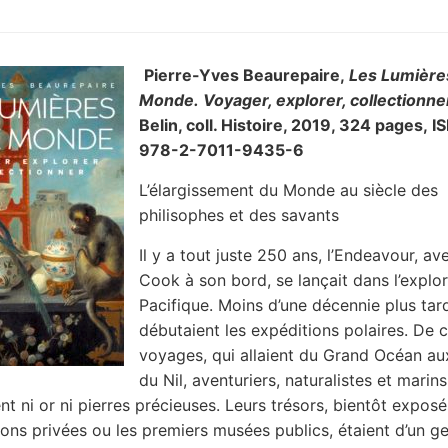
Pierre-Yves Beaurepaire,
Les Lumières
Monde. Voyager, explorer, collectionne
Belin, coll. Histoire, 2019, 324 pages, I
978-2-7011-9435-6
L’élargissement du Monde au siècle des
philisophes et des savants
Il y a tout juste 250 ans, l’Endeavour, a
Cook à son bord, se lançait dans l’explo
Pacifique. Moins d’une décennie plus tar
débutaient les expéditions polaires. De 
voyages, qui allaient du Grand Océan au
du Nil, aventuriers, naturalistes et marin
nt ni or ni pierres précieuses. Leurs trésors, bientôt expos
tions privées ou les premiers musées publics, étaient d’un g