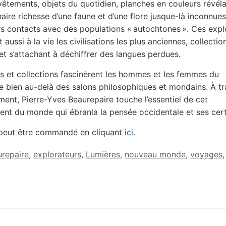
vêtements, objets du quotidien, planches en couleurs révél
naire richesse d’une faune et d’une flore jusque-là inconnues
s contacts avec des populations « autochtones ». Ces expl
aussi à la vie les civilisations les plus anciennes, collectio
 et s’attachant à déchiffrer des langues perdues.
s et collections fascinèrent les hommes et les femmes du
e bien au-delà des salons philosophiques et mondains. À tr
ment, Pierre-Yves Beaurepaire touche l’essentiel de cet
ent du monde qui ébranla la pensée occidentale et ses cert
 peut être commandé en cliquant
ici
.
repaire
,
explorateurs
,
Lumières
,
nouveau monde
,
voyages
,