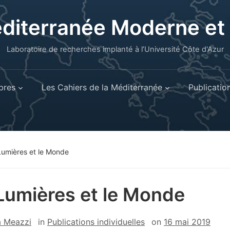
éditerranée Moderne e
Laboratoire de recherches implanté à l’Université Côte d'Azur
res
Les Cahiers de la Méditerranée
Publicatio
Lumières et le Monde
Lumières et le Monde
a Meazzi
in
Publications individuelles
on
16 mai 2019