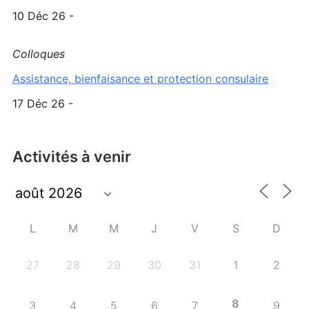
10 Déc 26 -
Colloques
Assistance, bienfaisance et protection consulaire
17 Déc 26 -
Activités à venir
L
M
M
J
V
S
D
27
28
29
30
31
1
2
8
3
4
5
6
7
9