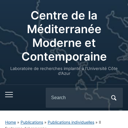
Centre de la
Méditerranée
Moderne et
Contemporaine
Laboratoire de recherches implanté à l’Université Côte
d'Azur
Search
for:
Home
»
Publications
»
Publications individuelles
»
Il