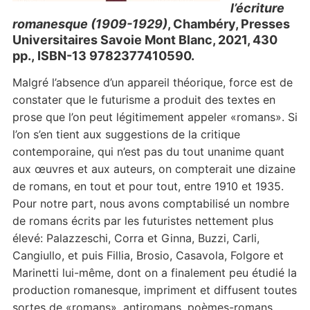
l’écriture
romanesque (1909-1929)
, Chambéry, Presses
Universitaires Savoie Mont Blanc, 2021, 430
pp.,
ISBN-13
9782377410590.
Malgré l’absence d’un appareil théorique, force est de
constater que le futurisme a produit des textes en
prose que l’on peut légitimement appeler «romans». Si
l’on s’en tient aux suggestions de la critique
contemporaine, qui n’est pas du tout unanime quant
aux œuvres et aux auteurs, on compterait une dizaine
de romans, en tout et pour tout, entre 1910 et 1935.
Pour notre part, nous avons comptabilisé un nombre
de romans écrits par les futuristes nettement plus
élevé: Palazzeschi, Corra et Ginna, Buzzi, Carli,
Cangiullo, et puis Fillia, Brosio, Casavola, Folgore et
Marinetti lui-même, dont on a finalement peu étudié la
production romanesque, impriment et diffusent toutes
sortes de «romans», antiromans, poèmes-romans,