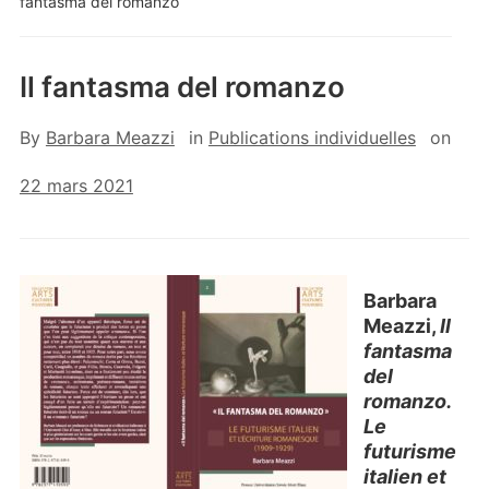
fantasma del romanzo
Il fantasma del romanzo
By
Barbara Meazzi
in
Publications individuelles
on
22 mars 2021
Barbara
Meazzi,
Il
fantasma
del
romanzo.
Le
futurisme
italien et