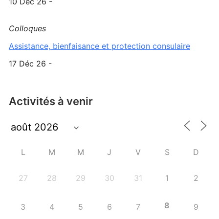
10 Déc 26 -
Colloques
Assistance, bienfaisance et protection consulaire
17 Déc 26 -
Activités à venir
L
M
M
J
V
S
D
27
28
29
30
31
1
2
8
3
4
5
6
7
9