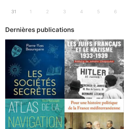
31
1
2
3
4
5
6
Dernières publications