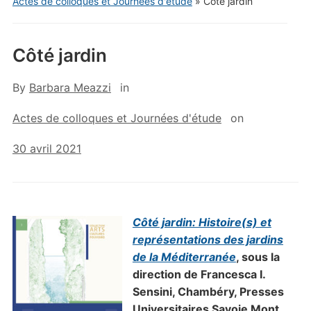
Actes de colloques et Journées d'étude
»
Côté jardin
Côté jardin
By
Barbara Meazzi
in
Actes de colloques et Journées d'étude
on
30 avril 2021
Côté jardin: Histoire(s) et
représentations des jardins
de la Méditerranée
, sous la
direction de Francesca I.
Sensini, Chambéry, Presses
Universitaires Savoie Mont