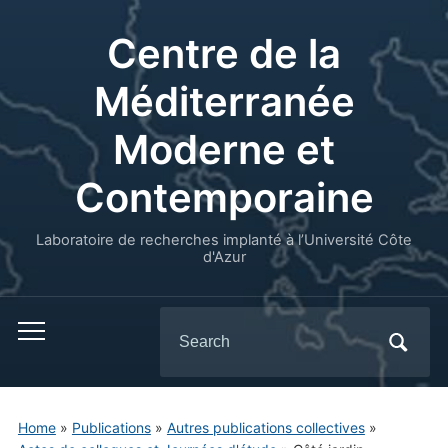
Centre de la
Méditerranée
Moderne et
Contemporaine
Laboratoire de recherches implanté à l’Université Côte
d'Azur
Search
for:
Home
»
Publications
»
Autres publications collectives
»