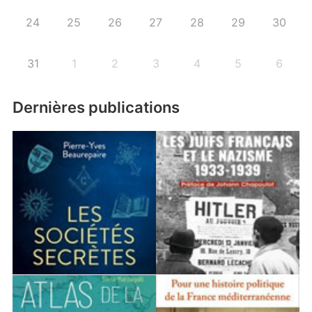
24
25
26
27
28
29
30
31
1
2
3
4
5
6
Dernières publications