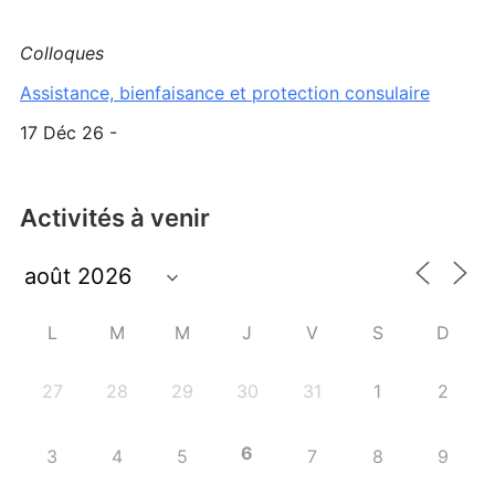
Colloques
Assistance, bienfaisance et protection consulaire
17 Déc 26 -
Activités à venir
L
M
M
J
V
S
D
27
28
29
30
31
1
2
6
3
4
5
7
8
9