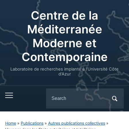
Centre de la
Méditerranée
Moderne et
Contemporaine
Laboratoire de recherches implanté à l’Université Côte
d'Azur
Search
for:
Home
»
Publications
»
Autres publications collectives
»