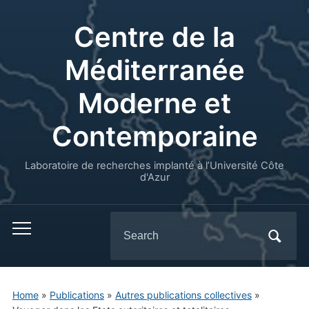
Centre de la
Méditerranée
Moderne et
Contemporaine
Laboratoire de recherches implanté à l’Université Côte
d'Azur
Search
for:
Home
»
Publications
»
Autres publications collectives
»