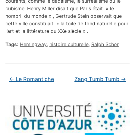
courants, comme le dadaïsme, le surréalisme ou le
cubisme. Henry Miller disait que Paris était » le
nombril du monde « , Gertrude Stein observait que
cette ville constituait » la toile de fond naturelle pour
l’art et la littérature du XXe siècle « .
Tags:
Hemingway
,
histoire culturelle
,
Ralph Schor
←
Le Romantiche
Zang Tumb Tumb
→