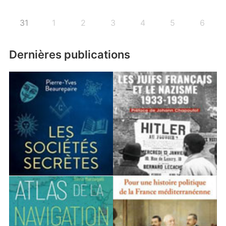
31
1
2
3
4
5
6
Dernières publications