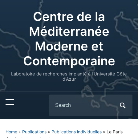
Centre de la
Méditerranée
Moderne et
Contemporaine
Laboratoire de recherches implanté à l’Université Côte
d'Azur
Search
for:
Home
»
Publications
»
Publications individuelles
»
Le Paris