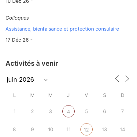
10 Déc 26 -
Colloques
Assistance, bienfaisance et protection consulaire
17 Déc 26 -
Activités à venir
L
M
M
J
V
S
D
1
2
3
5
6
7
4
8
9
10
11
13
14
12