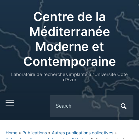
Centre de la
Méditerranée
Moderne et
Contemporaine
Laboratoire de recherches implanté à l’Université Côte
d'Azur
Search
for:
Home
»
Publications
»
Autres publications collectives
»