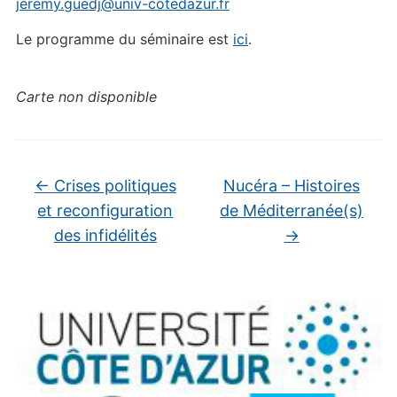
jeremy.guedj@univ-cotedazur.fr
Le programme du séminaire est
ici
.
Carte non disponible
←
Crises politiques
Nucéra – Histoires
et reconfiguration
de Méditerranée(s)
des infidélités
→