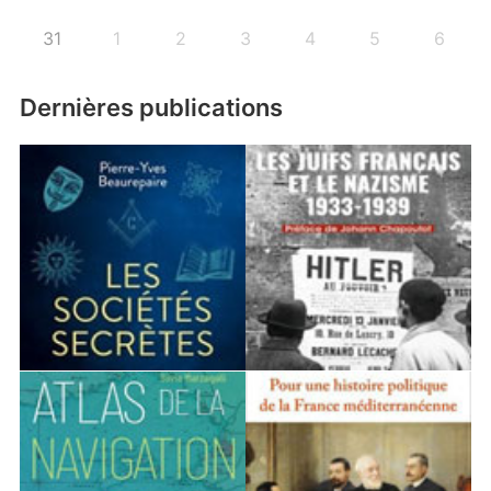
31
1
2
3
4
5
6
Dernières publications