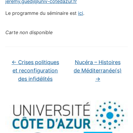
jeremy.guedj@univ-cotedazur.fr
Le programme du séminaire est
ici
.
Carte non disponible
←
Crises politiques
Nucéra – Histoires
et reconfiguration
de Méditerranée(s)
des infidélités
→