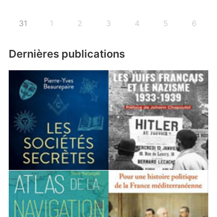
31
1
2
3
4
5
6
Dernières publications