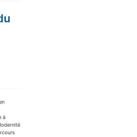
du
en
e à
Modernité
arcours