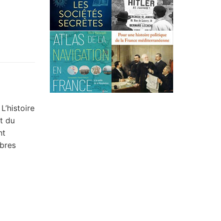
’histoire
t du
nt
mbres