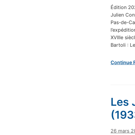
Édition 20
Julien Cont
Pas-de-Cal
l’expéditi
XVIIIe siè
Bartoli : 
Continue 
Les 
(193
26 mars 2