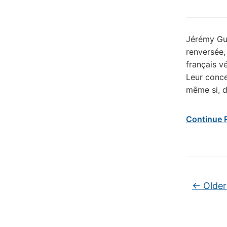
Jérémy Gue
renversée,
français v
Leur conce
même si, d
Continue 
Post na
←
Older