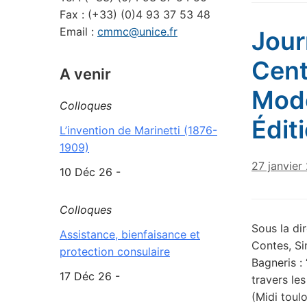
Fax : (+33) (0)4 93 37 53 48
Email :
cmmc@unice.fr
Jour
Cent
A venir
Mode
Colloques
Édit
L’invention de Marinetti (1876-
1909)
27 janvier
10 Déc 26 -
Colloques
Sous la di
Assistance, bienfaisance et
Contes, Si
protection consulaire
Bagneris : 
17 Déc 26 -
travers le
(Midi toul