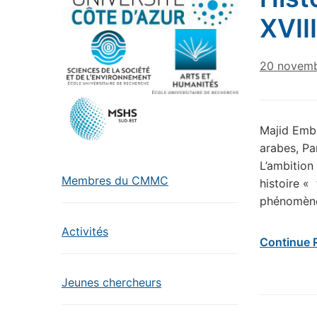
XVII
20 novem
Majid Emba
arabes, Pa
L’ambition
Membres du CMMC
histoire «
phénomènes
Activités
Continue 
Jeunes chercheurs