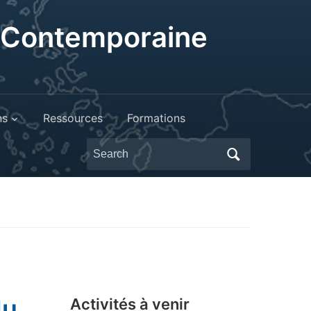
t Contemporaine
ns
Ressources
Formations
Search
for:
du
Activités à venir