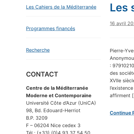
Les 
Les Cahiers de la Méditerranée
16 avril 2
Programmes financés
Recherche
Pierre-Yve
Anonymous.
: 97910210
des socié
CONTACT
XVIIe sièc
l’existenc
Centre de la Méditerranée
affirment 
Moderne et Contemporaine
Université Côte d’Azur (UniCA)
98, Bd. Edouard-Herriot
Continue 
B.P. 3209
F – 06204 Nice cedex 3
Tél : (+33) (0)4 93 37 54 50