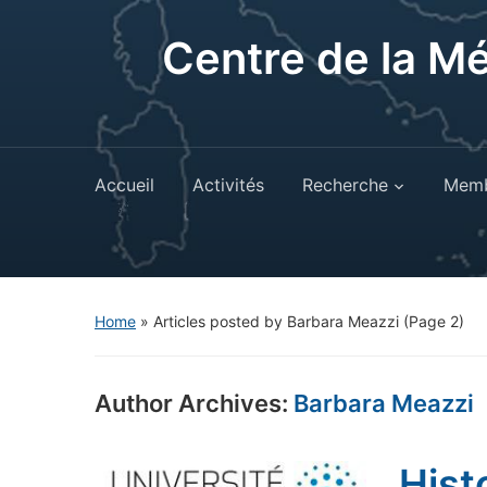
Centre de la M
Accueil
Activités
Recherche
Memb
Home
»
Articles posted by Barbara Meazzi
(Page 2)
Author Archives:
Barbara Meazzi
Hist