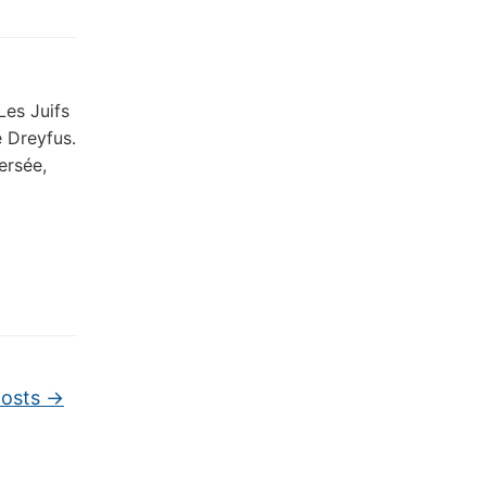
Les Juifs
 Dreyfus.
ersée,
posts
→