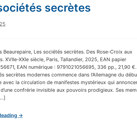
sociétés secrètes
025
s Beaurepaire, Les sociétés secrètes. Des Rose-Croix aux
 XVIIe-XXIe siècle, Paris, Tallandier, 2025, EAN papier
56671, EAN numérique : 9791021056695, 336 pp., 21,90 €. L
tés secrètes modernes commence dans l’Allemagne du débu
le avec la circulation de manifestes mystérieux qui annonce
e d’une confrérie invisible aux pouvoirs prodigieux. Ses me
[…]
Reading →