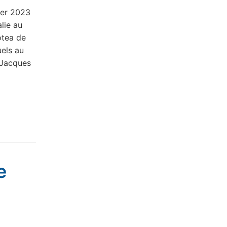
rier 2023
lie au
otea de
uels au
 Jacques
e