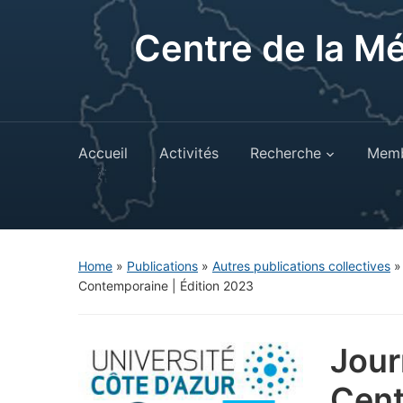
Centre de la M
Accueil
Activités
Recherche
Memb
Home
»
Publications
»
Autres publications collectives
Contemporaine | Édition 2023
Jour
Cent