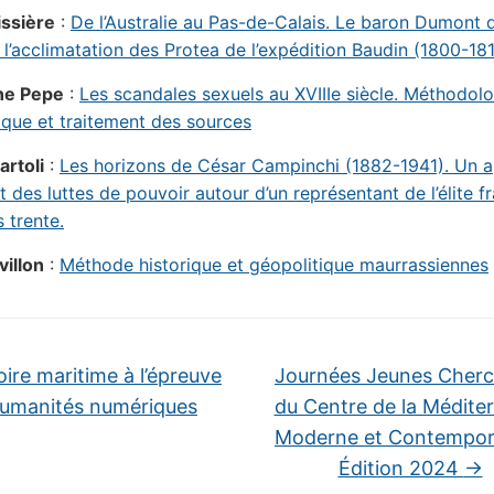
issière
:
De l’Australie au Pas-de-Calais. Le baron Dumont 
 l’acclimatation des Protea de l’expédition Baudin (1800-18
ne Pepe
:
Les scandales sexuels au XVIIIe siècle. Méthodolo
que et traitement des sources
rtoli
:
Les horizons de César Campinchi (1882-1941). Un 
t des luttes de pouvoir autour d’un représentant de l’élite f
 trente.
villon
:
Méthode historique et géopolitique maurrassiennes
oire maritime à l’épreuve
Journées Jeunes Cherc
humanités numériques
du Centre de la Médite
Moderne et Contempora
Édition 2024
→