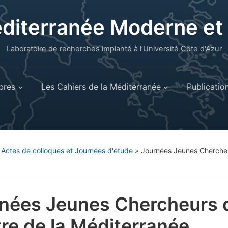
éditerranée Moderne e
Laboratoire de recherches implanté à l’Université Côte d'Azur
res
Les Cahiers de la Méditerranée
Publicatio
»
Actes de colloques et Journées d'étude
»
Journées Jeunes Chercheu
nées Jeunes Chercheurs 
re de la Méditerranée