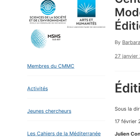
Mode
Édit
By
Barbar
27 janvier
Membres du CMMC
Édi
Activités
Sous la di
Jeunes chercheurs
17 février
Les Cahiers de la Méditerranée
Julien Co