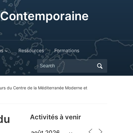
t Contemporaine
ns
Ressources
Formations
Search
for:
rs du Centre de la Méditerranée Moderne et
du
Activités à venir