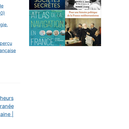
de
10)
gie,
aperçu
rançaise
heurs
rranée
ine |