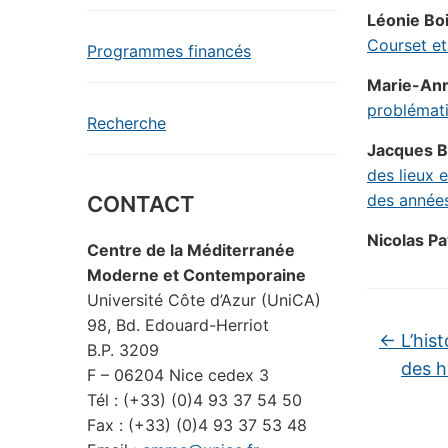
Léonie Bo
Courset et
Programmes financés
Marie-An
problémati
Recherche
Jacques Ba
des lieux e
des années
CONTACT
Nicolas Pa
Centre de la Méditerranée
Moderne et Contemporaine
Université Côte d’Azur (UniCA)
98, Bd. Edouard-Herriot
←
L’hist
B.P. 3209
des 
F – 06204 Nice cedex 3
Tél : (+33) (0)4 93 37 54 50
Fax : (+33) (0)4 93 37 53 48