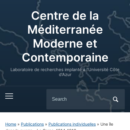
Centre de la
Méditerranée
Moderne et
Contemporaine
Laboratoire de recherches implanté à l’Université Côte
d'Azur
Search
for:
Home
»
Publications
»
Publications individuelles
»
Une île