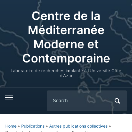
Centre de la
Méditerranée
Moderne et
Contemporaine
Laboratoire de recherches implanté à l’Université Côte
d'Azur
Search
for:
Home
»
Publications
»
Autres publications collectives
»