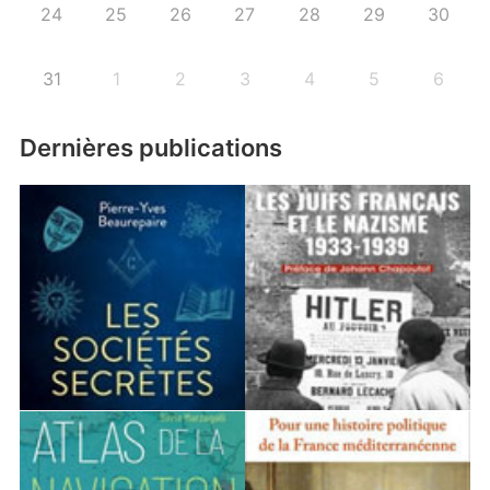
24
25
26
27
28
29
30
31
1
2
3
4
5
6
Dernières publications