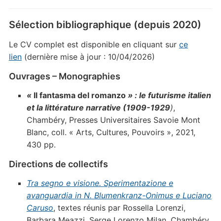
Sélection bibliographique (depuis 2020)
Le CV complet est disponible en cliquant sur
ce
lien
(dernière mise à jour : 10/04/2026)
Ouvrages – Monographies
«
Il fantasma del romanzo
» : le futurisme italien
et la littérature narrative (1909-1929
)
,
Chambéry, Presses Universitaires Savoie Mont
Blanc, coll. « Arts, Cultures, Pouvoirs », 2021,
430 pp.
Directions de collectifs
Tra segno e visione. Sperimentazione e
avanguardia in N. Blumenkranz-Onimus e Luciano
Caruso
, textes réunis par Rossella Lorenzi,
Barbara Meazzi, Serge Lorenzo Milan, Chambéry,