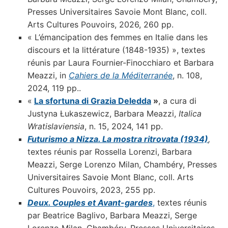
Presses Universitaires Savoie Mont Blanc, coll.
Arts Cultures Pouvoirs, 2026, 260 pp.
« L’émancipation des femmes en Italie dans les
discours et la littérature (1848-1935) », textes
réunis par Laura Fournier-Finocchiaro et Barbara
Meazzi, in
Cahiers de la
Méditerranée
, n. 108,
2024, 119 pp..
«
La sfortuna di Grazia Deledda
»
, a cura di
Justyna Łukaszewicz, Barbara Meazzi,
Italica
Wratislaviensia
, n. 15, 2024, 141 pp.
Futurismo a Nizza. La mostra ritrovata (1934)
,
textes réunis par Rossella Lorenzi, Barbara
Meazzi, Serge Lorenzo Milan, Chambéry, Presses
Universitaires Savoie Mont Blanc, coll. Arts
Cultures Pouvoirs, 2023, 255 pp.
Deux. Couples et Avant-gardes
,
textes réunis
par Beatrice Baglivo, Barbara Meazzi, Serge
Lorenzo Milan, Chambéry, Presses Universitaires