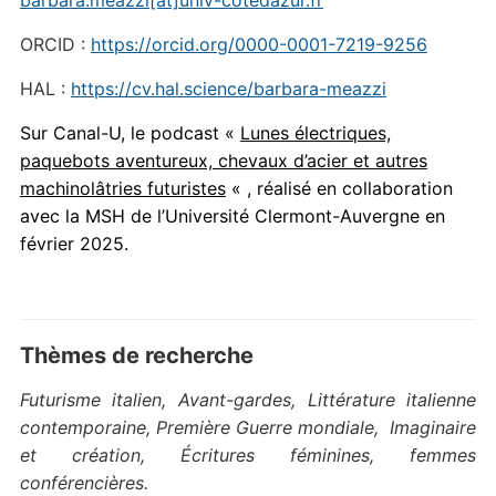
barbara.meazzi[at]univ-cotedazur.fr
ORCID :
https://orcid.org/0000-0001-7219-9256
HAL :
https://cv.hal.science/barbara-meazzi
Sur Canal-U, le podcast «
Lunes électriques,
paquebots aventureux, chevaux d’acier et autres
machinolâtries futuristes
« , réalisé en collaboration
avec la MSH de l’Université Clermont-Auvergne en
février 2025.
Thèmes de recherche
Futurisme italien,
Avant-gardes,
Littérature italienne
contemporaine,
Première Guerre mondiale,
Imaginaire
et création,
Écritures féminines, femmes
conférencières.