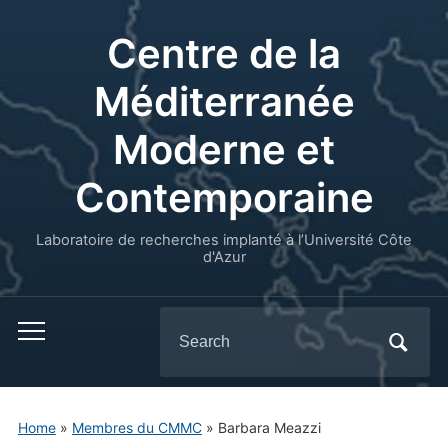
Centre de la
Méditerranée
Moderne et
Contemporaine
Laboratoire de recherches implanté à l’Université Côte
d'Azur
Search
for:
Home
»
Membres du CMMC
»
Barbara Meazzi