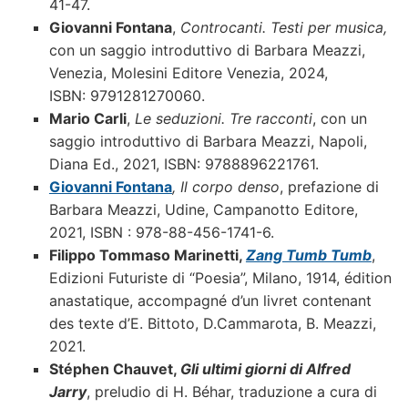
41-47.
Giovanni Fontana
,
Controcanti.
Testi per musica,
con un saggio introduttiv
o di Barbara Meazzi,
Venezia, Molesini Editore Venezia, 2024,
ISBN: 9791281270060.
Mario Carli
,
Le seduzioni. Tre racconti
, con un
saggio introduttivo di Barbara Meazzi, Napoli,
Diana Ed., 2021, ISBN: 9788896221761.
Giovanni Fontana
, Il corpo denso
, prefazione di
Barbara Meazzi, Udine, Campanotto Editore,
2021, ISBN : 978-88-456-1741-6.
Filippo Tommaso Marinetti,
Zang Tumb Tumb
,
Edizioni Futuriste di “Poesia”, Milano, 1914, édition
anastatique, accompagné d’un livret contenant
des texte d’E. Bittoto, D.Cammarota, B. Meazzi,
2021.
Stéphen Chauvet,
Gli ultimi giorni di Alfred
Jarry
, preludio di H. Béhar, traduzione a cura di