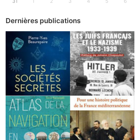
31
1
2
3
4
5
6
Dernières publications