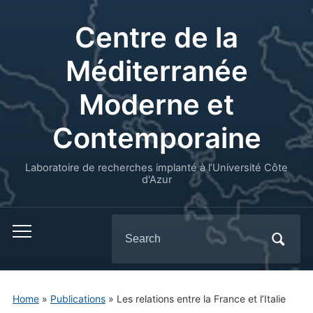
Centre de la
Méditerranée
Moderne et
Contemporaine
Laboratoire de recherches implanté à l’Université Côte
d'Azur
Search
for:
Home
»
Publications
»
Les relations entre la France et l’Italie