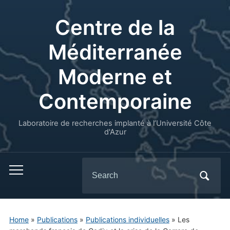
Centre de la
Méditerranée
Moderne et
Contemporaine
Laboratoire de recherches implanté à l’Université Côte
d'Azur
Search
for:
Home
»
Publications
»
Publications individuelles
»
Les