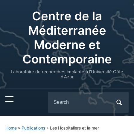
Centre de la
Méditerranée
Moderne et
Contemporaine
Laboratoire de recherches implanté à l’Université Côte
d'Azur
Search
for:
Home
»
Publications
»
Les Hospitaliers et la mer