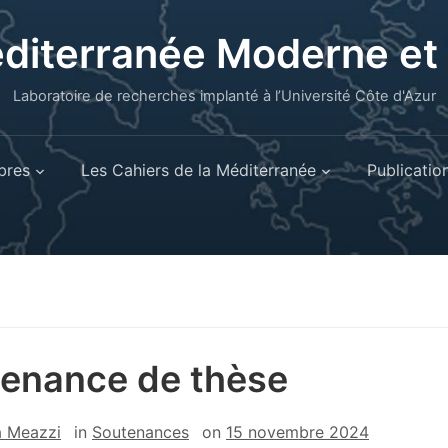
éditerranée Moderne e
Laboratoire de recherches implanté à l’Université Côte d'Azur
res
Les Cahiers de la Méditerranée
Publicatio
enance de thèse
a Meazzi
in
Soutenances
on
15 novembre 2024