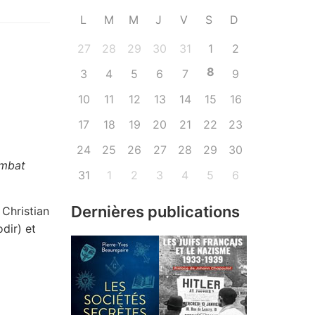
L
M
M
J
V
S
D
27
28
29
30
31
1
2
8
3
4
5
6
7
9
10
11
12
13
14
15
16
17
18
19
20
21
22
23
24
25
26
27
28
29
30
ombat
31
1
2
3
4
5
6
Dernières publications
 Christian
odir) et