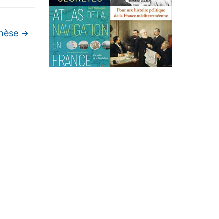
thèse
→