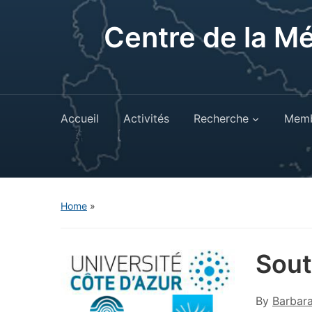
Centre de la M
Accueil
Activités
Recherche
Memb
Home
»
Sout
By
Barbar