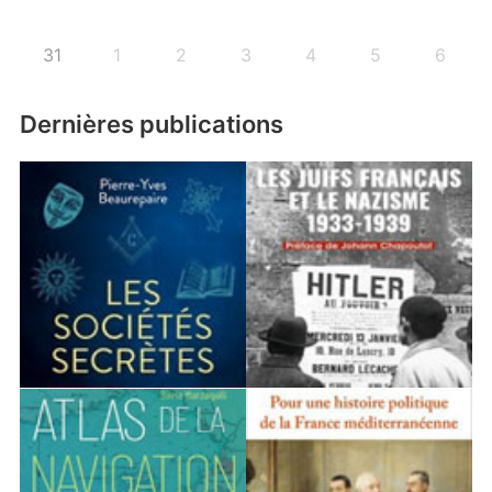
31
1
2
3
4
5
6
Dernières publications