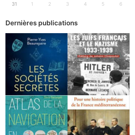
31
1
2
3
4
5
6
Dernières publications