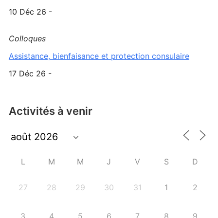
10 Déc 26 -
Colloques
Assistance, bienfaisance et protection consulaire
17 Déc 26 -
Activités à venir
L
M
M
J
V
S
D
27
28
29
30
31
1
2
3
4
5
6
7
8
9