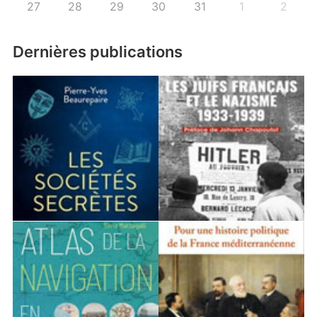
27
28
29
30
31
1
2
Dernières publications