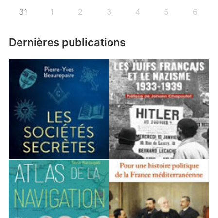
31
1
2
3
4
5
6
Dernières publications