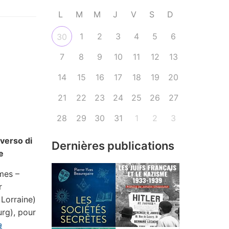
L
M
M
J
V
S
D
1
2
3
4
5
6
30
7
8
9
10
11
12
13
14
15
16
17
18
19
20
21
22
23
24
25
26
27
28
29
30
31
1
2
3
verso di
Dernières publications
e
mes –
r
 Lorraine)
urg), pour
a