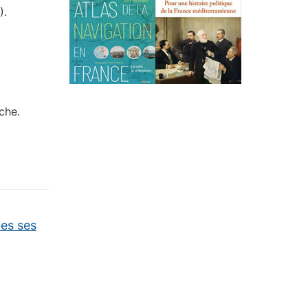
).
iche.
tes ses