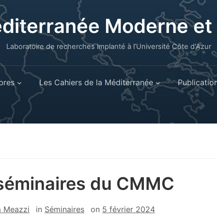
éditerranée Moderne e
Laboratoire de recherches implanté à l’Université Côte d'Azur
res
Les Cahiers de la Méditerranée
Publicatio
séminaires du CMMC
a Meazzi
in
Séminaires
on
5 février 2024