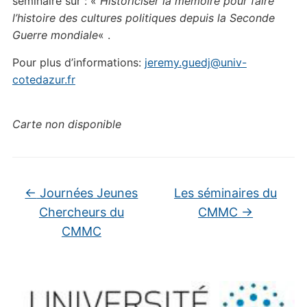
séminaire sur : «
Historiciser la mémoire pour faire
l’histoire des cultures politiques depuis la Seconde
Guerre mondiale
« .
Pour plus d’informations:
jeremy.guedj@univ-
cotedazur.fr
Carte non disponible
←
Journées Jeunes
Les séminaires du
Chercheurs du
CMMC
→
CMMC