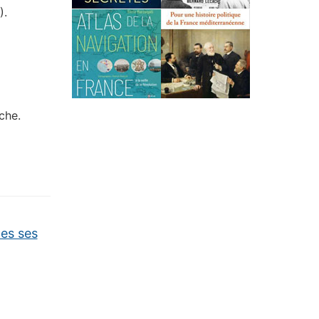
).
iche.
tes ses