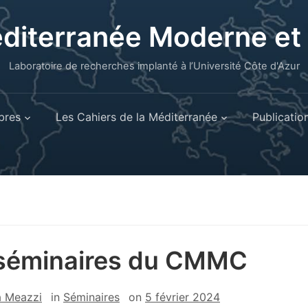
éditerranée Moderne e
Laboratoire de recherches implanté à l’Université Côte d'Azur
res
Les Cahiers de la Méditerranée
Publicatio
séminaires du CMMC
a Meazzi
in
Séminaires
on
5 février 2024