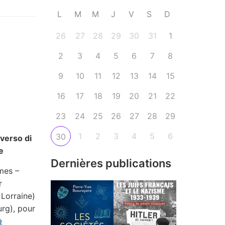
L
M
M
J
V
S
D
26
27
28
29
30
31
1
2
3
4
5
6
7
8
9
10
11
12
13
14
15
16
17
18
19
20
21
22
23
24
25
26
27
28
29
1
2
3
4
5
6
30
verso di
e
Dernières publications
mes –
r
 Lorraine)
urg), pour
a