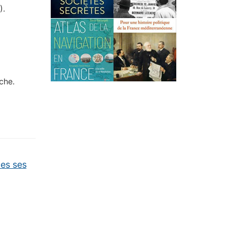
).
iche.
tes ses