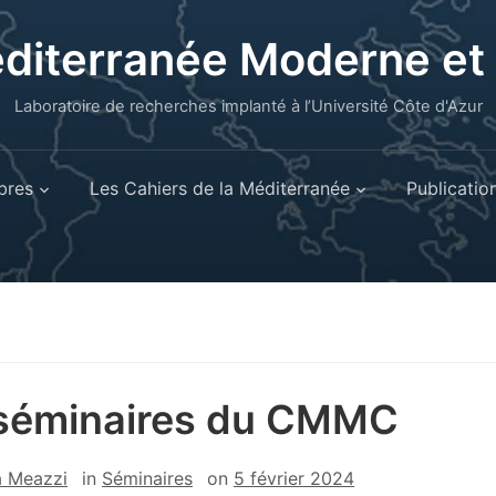
éditerranée Moderne e
Laboratoire de recherches implanté à l’Université Côte d'Azur
res
Les Cahiers de la Méditerranée
Publicatio
séminaires du CMMC
a Meazzi
in
Séminaires
on
5 février 2024