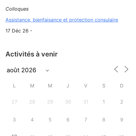
Colloques
Assistance, bienfaisance et protection consulaire
17 Déc 26 -
Activités à venir
L
M
M
J
V
S
D
27
28
29
30
31
1
2
3
4
5
6
7
8
9