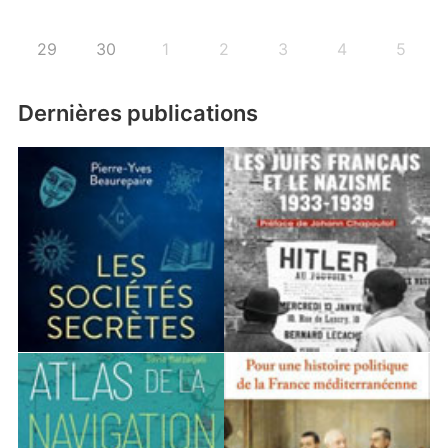
29
30
1
2
3
4
5
Dernières publications