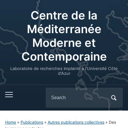
Centre de la
Méditerranée
Moderne et
Contemporaine
Laboratoire de recherches implanté à l’Université Côte
d'Azur
Search
for:
Home
»
Publications
»
Autres publications collectives
»
Des