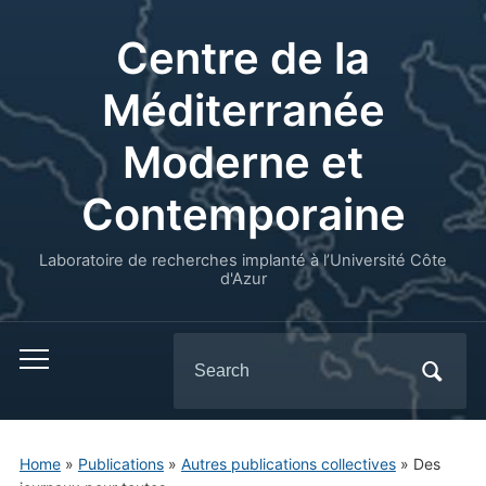
Centre de la
Méditerranée
Moderne et
Contemporaine
Laboratoire de recherches implanté à l’Université Côte
d'Azur
Search
for:
Home
»
Publications
»
Autres publications collectives
»
Des