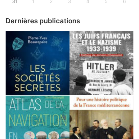
31
1
2
3
4
5
6
Dernières publications