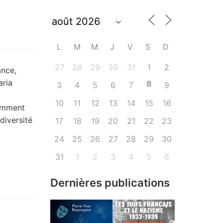
L
M
M
J
V
S
D
27
28
29
30
31
1
2
ance,
aria
8
3
4
5
6
7
9
10
11
12
13
14
15
16
cemment
diversité
17
18
19
20
21
22
23
24
25
26
27
28
29
30
31
1
2
3
4
5
6
Dernières publications