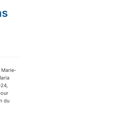
ns
 Marie-
aria
-24,
pour
on du