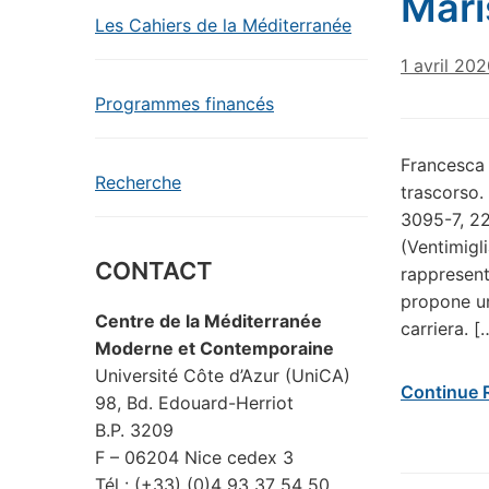
Mari
Les Cahiers de la Méditerranée
1 avril 20
Programmes financés
Francesca 
Recherche
trascorso.
3095-7, 22
(Ventimigli
CONTACT
rappresent
propone una
Centre de la Méditerranée
carriera. [
Moderne et Contemporaine
Université Côte d’Azur (UniCA)
Continue 
98, Bd. Edouard-Herriot
B.P. 3209
F – 06204 Nice cedex 3
Tél : (+33) (0)4 93 37 54 50