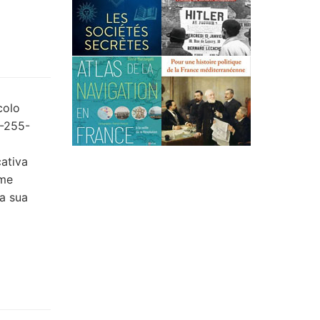
colo
8-255-
cativa
ume
la sua