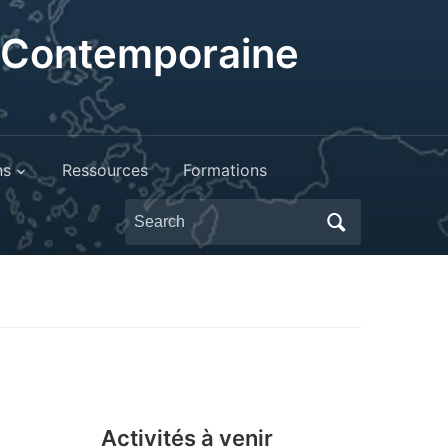
t Contemporaine
ns
Ressources
Formations
Search
for:
Activités à venir