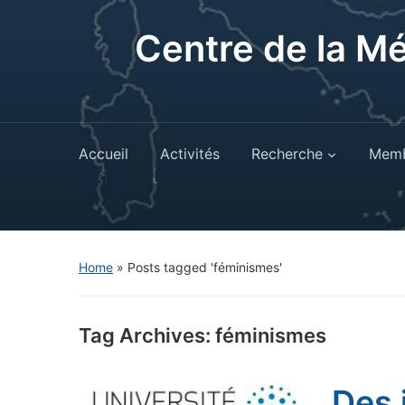
Centre de la M
Accueil
Activités
Recherche
Memb
Home
»
Posts tagged 'féminismes'
Tag Archives:
féminismes
Des 